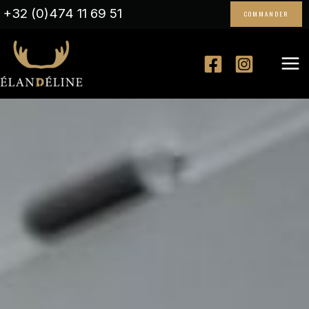
Skip
+32 (0)474 11 69 51
COMMANDER
to
content